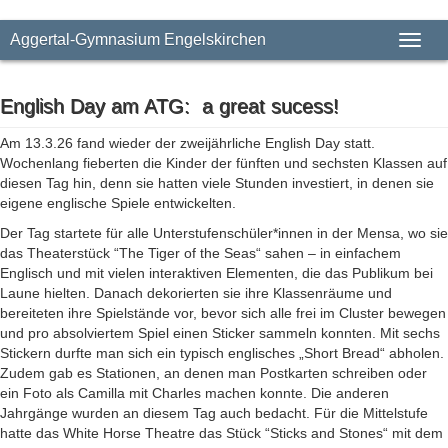
Aggertal-Gymnasium Engelskirchen
Toggl
naviga
English Day am ATG: a great sucess!
Am 13.3.26 fand wieder der zweijährliche English Day statt.
Wochenlang fieberten die Kinder der fünften und sechsten Klassen auf
diesen Tag hin, denn sie hatten viele Stunden investiert, in denen sie
eigene englische Spiele entwickelten.
Der Tag startete für alle Unterstufenschüler*innen in der Mensa, wo sie
das Theaterstück “The Tiger of the Seas“ sahen – in einfachem
Englisch und mit vielen interaktiven Elementen, die das Publikum bei
Laune hielten. Danach dekorierten sie ihre Klassenräume und
bereiteten ihre Spielstände vor, bevor sich alle frei im Cluster bewegen
und pro absolviertem Spiel einen Sticker sammeln konnten. Mit sechs
Stickern durfte man sich ein typisch englisches „Short Bread“ abholen.
Zudem gab es Stationen, an denen man Postkarten schreiben oder
ein Foto als Camilla mit Charles machen konnte. Die anderen
Jahrgänge wurden an diesem Tag auch bedacht. Für die Mittelstufe
hatte das White Horse Theatre das Stück “Sticks and Stones“ mit dem