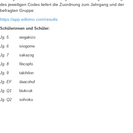
des jeweiligen Codes liefert die Zuordnung zum Jahrgang und der
befragten Gruppe:
https://app.edkimo.com/results
Schülerinnen und Schüler:
Jg. 5
wogakizo
Jg. 6
iviogome
Jg. 7
sakazog
Jg. 8
fibcopfo
Jg. 9
takihilon
Jg. EF
daacohuf
Jg. Q1
biukcuk
Jg. Q2
sofvoku