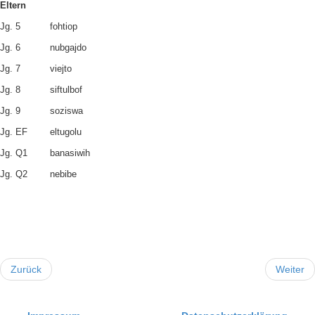
Eltern
Jg. 5
fohtiop
Jg. 6
nubgajdo
Jg. 7
viejto
Jg. 8
siftulbof
Jg. 9
soziswa
Jg. EF
eltugolu
Jg. Q1
banasiwih
Jg. Q2
nebibe
Zurück
Weiter