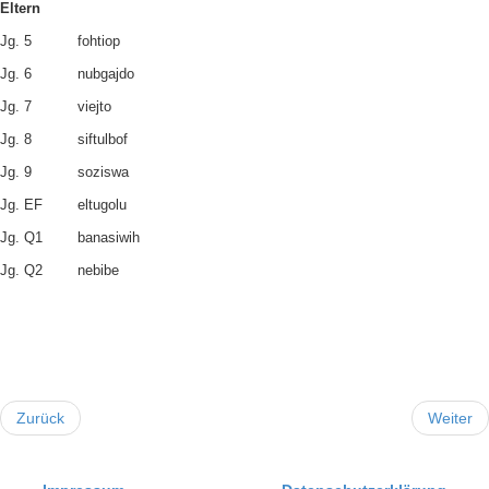
Eltern
Jg. 5
fohtiop
Jg. 6
nubgajdo
Jg. 7
viejto
Jg. 8
siftulbof
Jg. 9
soziswa
Jg. EF
eltugolu
Jg. Q1
banasiwih
Jg. Q2
nebibe
Zurück
Weiter