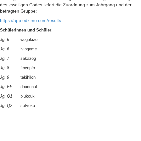
des jeweiligen Codes liefert die Zuordnung zum Jahrgang und der
befragten Gruppe:
https://app.edkimo.com/results
Schülerinnen und Schüler:
Jg. 5
wogakizo
Jg. 6
iviogome
Jg. 7
sakazog
Jg. 8
fibcopfo
Jg. 9
takihilon
Jg. EF
daacohuf
Jg. Q1
biukcuk
Jg. Q2
sofvoku