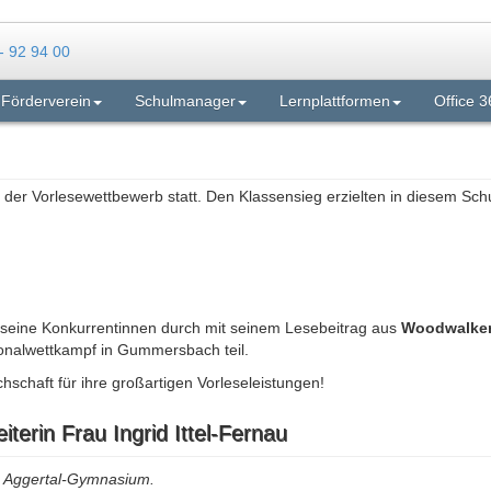
Förderverein
Schulmanager
Lernplattformen
Office 3
n der Vorlesewettbewerb statt. Den Klassensieg erzielten in diesem Schu
 seine Konkurrentinnen durch mit seinem Lesebeitrag aus
Woodwalkers
onalwettkampf in Gummersbach teil.
schaft für ihre großartigen Vorleseleistungen!
terin Frau Ingrid Ittel-Fernau
am Aggertal-Gymnasium.