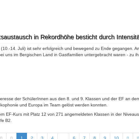
saustausch in Rekordhöhe besticht durch Intensitä
0.-14. Juli) ist sehr erfolgreich und bewegend zu Ende gegangen. Am
ei uns im Bergischen Land in Gastfamilien untergebracht waren - zu i
teresse der SchülerInnen aus den 8. und 9. Klassen und der EF an dem
ankophonie und Europa im Team gelöst werden konnten.
em EF-Kurs mit Platz 12 von 271 angemeldeten Klassen in der Niveaust
fe B2.
1
2
3
4
...
6
7
8
9
10