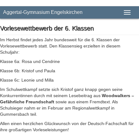
Aggertal-Gymnasium Engelskirchen
Toggl
naviga
Vorlesewettbewerb der 6. Klassen
Im Herbst findet jedes Jahr bundesweit für die 6. Klassen der
Vorlesewettbewerb statt. Den Klassensieg erzielten in diesem
Schuljahr:
Klasse 6a: Rosa und Cendrine
Klasse 6b: Kristof und Paula
Klasse 6c: Leonie und Milla
Im Schulwettkampf setzte sich Kristof ganz knapp gegen seine
Konkurrentinnen durch mit seinem Lesebeitrag aus
Woodwalkers –
Gefährliche Freundschaft
sowie aus einem Fremdtext. Als
Schulsieger nahm er im Februar am Regionalwettkampf in
Gummersbach teil.
Allen einen herzlichen Glückwunsch von der Deutsch-Fachschaft für
ihre großartigen Vorleseleistungen!