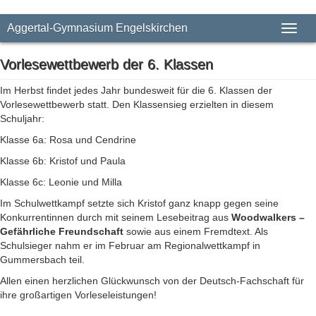
Aggertal-Gymnasium Engelskirchen
Toggl
naviga
Vorlesewettbewerb der 6. Klassen
Im Herbst findet jedes Jahr bundesweit für die 6. Klassen der
Vorlesewettbewerb statt. Den Klassensieg erzielten in diesem
Schuljahr:
Klasse 6a: Rosa und Cendrine
Klasse 6b: Kristof und Paula
Klasse 6c: Leonie und Milla
Im Schulwettkampf setzte sich Kristof ganz knapp gegen seine
Konkurrentinnen durch mit seinem Lesebeitrag aus
Woodwalkers –
Gefährliche Freundschaft
sowie aus einem Fremdtext. Als
Schulsieger nahm er im Februar am Regionalwettkampf in
Gummersbach teil.
Allen einen herzlichen Glückwunsch von der Deutsch-Fachschaft für
ihre großartigen Vorleseleistungen!