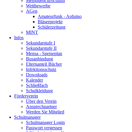
Methodencurriculum
Wettbewerbe
AGen
Amateurfunk - Arduino
Bläserprojekt
Schülerzeitung
MINT
Infos
Sekundarstufe I
Sekundarstufe II
Mensa - Speiseplan
Busanbindung
Elternanteil Bücher
Infektionsschutz
Downloads
Kalender
Schließfach
Schulkleidung
Förderverein
Über den Verein
Ansprechpartner
Werden Sie Mitglied
Schulmanager
Schulmanager Login
Passwort vergessen