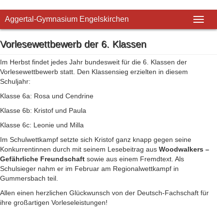
Aggertal-Gymnasium Engelskirchen
Toggl
naviga
Vorlesewettbewerb der 6. Klassen
Im Herbst findet jedes Jahr bundesweit für die 6. Klassen der
Vorlesewettbewerb statt. Den Klassensieg erzielten in diesem
Schuljahr:
Klasse 6a: Rosa und Cendrine
Klasse 6b: Kristof und Paula
Klasse 6c: Leonie und Milla
Im Schulwettkampf setzte sich Kristof ganz knapp gegen seine
Konkurrentinnen durch mit seinem Lesebeitrag aus
Woodwalkers –
Gefährliche Freundschaft
sowie aus einem Fremdtext. Als
Schulsieger nahm er im Februar am Regionalwettkampf in
Gummersbach teil.
Allen einen herzlichen Glückwunsch von der Deutsch-Fachschaft für
ihre großartigen Vorleseleistungen!