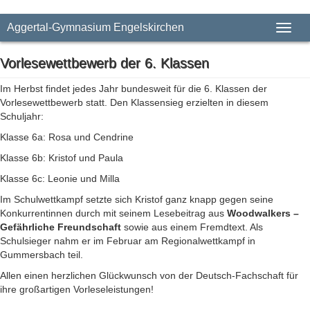
Aggertal-Gymnasium Engelskirchen
Toggl
naviga
Vorlesewettbewerb der 6. Klassen
Im Herbst findet jedes Jahr bundesweit für die 6. Klassen der
Vorlesewettbewerb statt. Den Klassensieg erzielten in diesem
Schuljahr:
Klasse 6a: Rosa und Cendrine
Klasse 6b: Kristof und Paula
Klasse 6c: Leonie und Milla
Im Schulwettkampf setzte sich Kristof ganz knapp gegen seine
Konkurrentinnen durch mit seinem Lesebeitrag aus
Woodwalkers –
Gefährliche Freundschaft
sowie aus einem Fremdtext. Als
Schulsieger nahm er im Februar am Regionalwettkampf in
Gummersbach teil.
Allen einen herzlichen Glückwunsch von der Deutsch-Fachschaft für
ihre großartigen Vorleseleistungen!