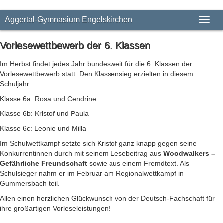
Aggertal-Gymnasium Engelskirchen
Toggl
naviga
Vorlesewettbewerb der 6. Klassen
Im Herbst findet jedes Jahr bundesweit für die 6. Klassen der
Vorlesewettbewerb statt. Den Klassensieg erzielten in diesem
Schuljahr:
Klasse 6a: Rosa und Cendrine
Klasse 6b: Kristof und Paula
Klasse 6c: Leonie und Milla
Im Schulwettkampf setzte sich Kristof ganz knapp gegen seine
Konkurrentinnen durch mit seinem Lesebeitrag aus
Woodwalkers –
Gefährliche Freundschaft
sowie aus einem Fremdtext. Als
Schulsieger nahm er im Februar am Regionalwettkampf in
Gummersbach teil.
Allen einen herzlichen Glückwunsch von der Deutsch-Fachschaft für
ihre großartigen Vorleseleistungen!