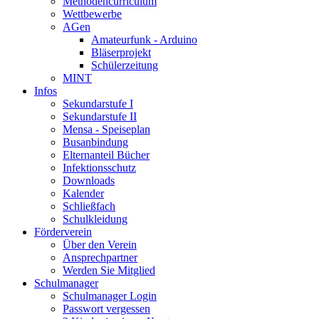
Methodencurriculum
Wettbewerbe
AGen
Amateurfunk - Arduino
Bläserprojekt
Schülerzeitung
MINT
Infos
Sekundarstufe I
Sekundarstufe II
Mensa - Speiseplan
Busanbindung
Elternanteil Bücher
Infektionsschutz
Downloads
Kalender
Schließfach
Schulkleidung
Förderverein
Über den Verein
Ansprechpartner
Werden Sie Mitglied
Schulmanager
Schulmanager Login
Passwort vergessen