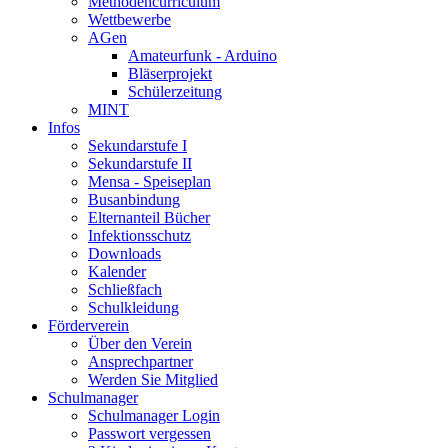
Methodencurriculum
Wettbewerbe
AGen
Amateurfunk - Arduino
Bläserprojekt
Schülerzeitung
MINT
Infos
Sekundarstufe I
Sekundarstufe II
Mensa - Speiseplan
Busanbindung
Elternanteil Bücher
Infektionsschutz
Downloads
Kalender
Schließfach
Schulkleidung
Förderverein
Über den Verein
Ansprechpartner
Werden Sie Mitglied
Schulmanager
Schulmanager Login
Passwort vergessen