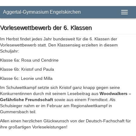
Aggertal-Gymnasium Engelskirchen
Toggl
naviga
Vorlesewettbewerb der 6. Klassen
Im Herbst findet jedes Jahr bundesweit für die 6. Klassen der
Vorlesewettbewerb statt. Den Klassensieg erzielten in diesem
Schuljahr:
Klasse 6a: Rosa und Cendrine
Klasse 6b: Kristof und Paula
Klasse 6c: Leonie und Milla
Im Schulwettkampf setzte sich Kristof ganz knapp gegen seine
Konkurrentinnen durch mit seinem Lesebeitrag aus
Woodwalkers –
Gefährliche Freundschaft
sowie aus einem Fremdtext. Als
Schulsieger nahm er im Februar am Regionalwettkampf in
Gummersbach teil.
Allen einen herzlichen Glückwunsch von der Deutsch-Fachschaft für
ihre großartigen Vorleseleistungen!