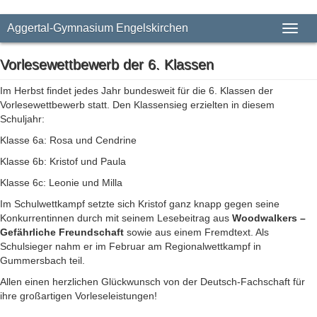
Aggertal-Gymnasium Engelskirchen
Toggl
naviga
Vorlesewettbewerb der 6. Klassen
Im Herbst findet jedes Jahr bundesweit für die 6. Klassen der
Vorlesewettbewerb statt. Den Klassensieg erzielten in diesem
Schuljahr:
Klasse 6a: Rosa und Cendrine
Klasse 6b: Kristof und Paula
Klasse 6c: Leonie und Milla
Im Schulwettkampf setzte sich Kristof ganz knapp gegen seine
Konkurrentinnen durch mit seinem Lesebeitrag aus
Woodwalkers –
Gefährliche Freundschaft
sowie aus einem Fremdtext. Als
Schulsieger nahm er im Februar am Regionalwettkampf in
Gummersbach teil.
Allen einen herzlichen Glückwunsch von der Deutsch-Fachschaft für
ihre großartigen Vorleseleistungen!