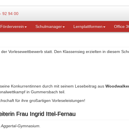
Förderverein
Schulmanager
Lernplattformen
Office 3
n der Vorlesewettbewerb statt. Den Klassensieg erzielten in diesem Schu
 seine Konkurrentinnen durch mit seinem Lesebeitrag aus
Woodwalkers
onalwettkampf in Gummersbach teil.
schaft für ihre großartigen Vorleseleistungen!
terin Frau Ingrid Ittel-Fernau
am Aggertal-Gymnasium.