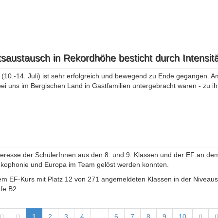
saustausch in Rekordhöhe besticht durch Intensitä
0.-14. Juli) ist sehr erfolgreich und bewegend zu Ende gegangen. Am
ei uns im Bergischen Land in Gastfamilien untergebracht waren - zu i
teresse der SchülerInnen aus den 8. und 9. Klassen und der EF an dem
ankophonie und Europa im Team gelöst werden konnten.
em EF-Kurs mit Platz 12 von 271 angemeldeten Klassen in der Niveaust
fe B2.
1
2
3
4
...
6
7
8
9
10