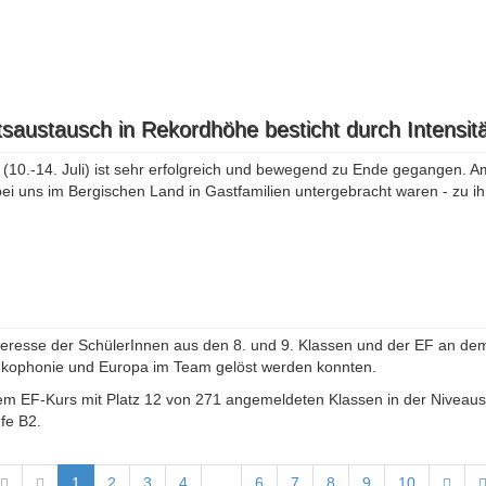
saustausch in Rekordhöhe besticht durch Intensitä
0.-14. Juli) ist sehr erfolgreich und bewegend zu Ende gegangen. Am
ei uns im Bergischen Land in Gastfamilien untergebracht waren - zu i
teresse der SchülerInnen aus den 8. und 9. Klassen und der EF an dem
ankophonie und Europa im Team gelöst werden konnten.
em EF-Kurs mit Platz 12 von 271 angemeldeten Klassen in der Niveaust
fe B2.
1
2
3
4
...
6
7
8
9
10