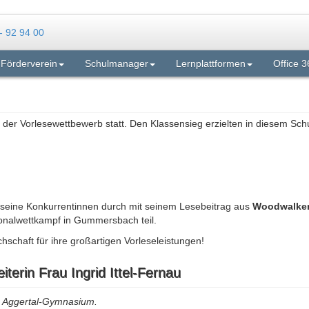
Förderverein
Schulmanager
Lernplattformen
Office 3
n der Vorlesewettbewerb statt. Den Klassensieg erzielten in diesem Schu
 seine Konkurrentinnen durch mit seinem Lesebeitrag aus
Woodwalkers
onalwettkampf in Gummersbach teil.
schaft für ihre großartigen Vorleseleistungen!
terin Frau Ingrid Ittel-Fernau
am Aggertal-Gymnasium.