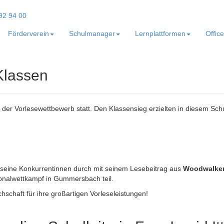
Förderverein
Schulmanager
Lernplattformen
Offic
Klassen
n der Vorlesewettbewerb statt. Den Klassensieg erzielten in diesem Schu
 seine Konkurrentinnen durch mit seinem Lesebeitrag aus
Woodwalkers
onalwettkampf in Gummersbach teil.
schaft für ihre großartigen Vorleseleistungen!