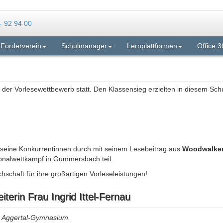
Förderverein
Schulmanager
Lernplattformen
Office 3
n der Vorlesewettbewerb statt. Den Klassensieg erzielten in diesem Schu
 seine Konkurrentinnen durch mit seinem Lesebeitrag aus
Woodwalkers
onalwettkampf in Gummersbach teil.
schaft für ihre großartigen Vorleseleistungen!
terin Frau Ingrid Ittel-Fernau
am Aggertal-Gymnasium.