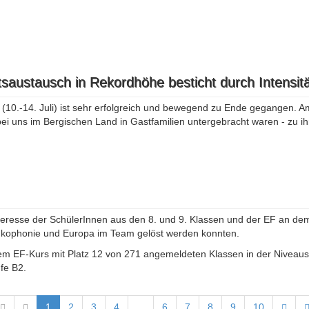
saustausch in Rekordhöhe besticht durch Intensitä
0.-14. Juli) ist sehr erfolgreich und bewegend zu Ende gegangen. Am
ei uns im Bergischen Land in Gastfamilien untergebracht waren - zu i
teresse der SchülerInnen aus den 8. und 9. Klassen und der EF an dem
ankophonie und Europa im Team gelöst werden konnten.
em EF-Kurs mit Platz 12 von 271 angemeldeten Klassen in der Niveaust
fe B2.
1
2
3
4
...
6
7
8
9
10