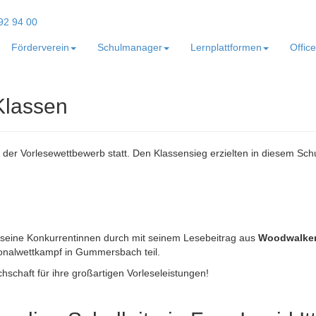
Förderverein
Schulmanager
Lernplattformen
Offic
Klassen
n der Vorlesewettbewerb statt. Den Klassensieg erzielten in diesem Schu
 seine Konkurrentinnen durch mit seinem Lesebeitrag aus
Woodwalkers
onalwettkampf in Gummersbach teil.
schaft für ihre großartigen Vorleseleistungen!