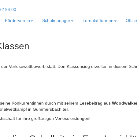
Förderverein
Schulmanager
Lernplattformen
Offic
Klassen
n der Vorlesewettbewerb statt. Den Klassensieg erzielten in diesem Schu
 seine Konkurrentinnen durch mit seinem Lesebeitrag aus
Woodwalkers
onalwettkampf in Gummersbach teil.
schaft für ihre großartigen Vorleseleistungen!