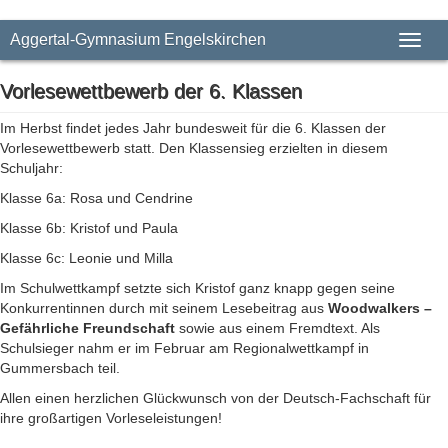
Aggertal-Gymnasium Engelskirchen
Toggl
naviga
Vorlesewettbewerb der 6. Klassen
Im Herbst findet jedes Jahr bundesweit für die 6. Klassen der
Vorlesewettbewerb statt. Den Klassensieg erzielten in diesem
Schuljahr:
Klasse 6a: Rosa und Cendrine
Klasse 6b: Kristof und Paula
Klasse 6c: Leonie und Milla
Im Schulwettkampf setzte sich Kristof ganz knapp gegen seine
Konkurrentinnen durch mit seinem Lesebeitrag aus
Woodwalkers –
Gefährliche Freundschaft
sowie aus einem Fremdtext. Als
Schulsieger nahm er im Februar am Regionalwettkampf in
Gummersbach teil.
Allen einen herzlichen Glückwunsch von der Deutsch-Fachschaft für
ihre großartigen Vorleseleistungen!