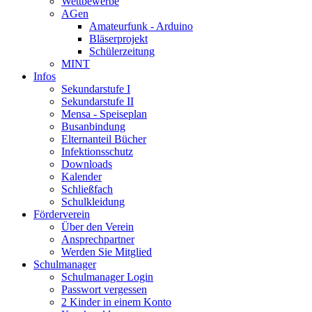
Wettbewerbe
AGen
Amateurfunk - Arduino
Bläserprojekt
Schülerzeitung
MINT
Infos
Sekundarstufe I
Sekundarstufe II
Mensa - Speiseplan
Busanbindung
Elternanteil Bücher
Infektionsschutz
Downloads
Kalender
Schließfach
Schulkleidung
Förderverein
Über den Verein
Ansprechpartner
Werden Sie Mitglied
Schulmanager
Schulmanager Login
Passwort vergessen
2 Kinder in einem Konto