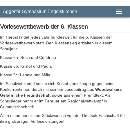
Aggertal-Gymnasium Engelskirchen
Toggl
naviga
Vorlesewettbewerb der 6. Klassen
Im Herbst findet jedes Jahr bundesweit für die 6. Klassen der
Vorlesewettbewerb statt. Den Klassensieg erzielten in diesem
Schuljahr:
Klasse 6a: Rosa und Cendrine
Klasse 6b: Kristof und Paula
Klasse 6c: Leonie und Milla
Im Schulwettkampf setzte sich Kristof ganz knapp gegen seine
Konkurrentinnen durch mit seinem Lesebeitrag aus
Woodwalkers –
Gefährliche Freundschaft
sowie aus einem Fremdtext. Als
Schulsieger nahm er im Februar am Regionalwettkampf in
Gummersbach teil.
Allen einen herzlichen Glückwunsch von der Deutsch-Fachschaft für
ihre großartigen Vorleseleistungen!