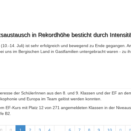
saustausch in Rekordhöhe besticht durch Intensitä
0.-14. Juli) ist sehr erfolgreich und bewegend zu Ende gegangen. Am
ei uns im Bergischen Land in Gastfamilien untergebracht waren - zu i
teresse der SchülerInnen aus den 8. und 9. Klassen und der EF an dem
ankophonie und Europa im Team gelöst werden konnten.
em EF-Kurs mit Platz 12 von 271 angemeldeten Klassen in der Niveaust
fe B2.
1
2
3
4
...
6
7
8
9
10