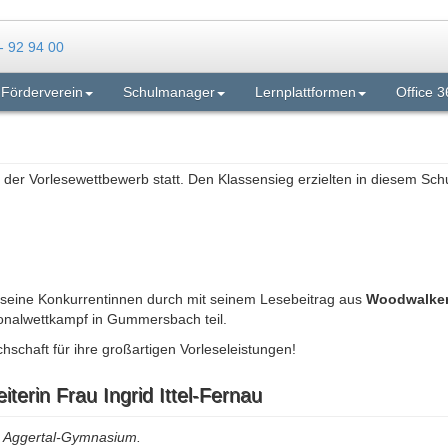
Förderverein
Schulmanager
Lernplattformen
Office 3
n der Vorlesewettbewerb statt. Den Klassensieg erzielten in diesem Schu
 seine Konkurrentinnen durch mit seinem Lesebeitrag aus
Woodwalkers
onalwettkampf in Gummersbach teil.
schaft für ihre großartigen Vorleseleistungen!
terin Frau Ingrid Ittel-Fernau
am Aggertal-Gymnasium.