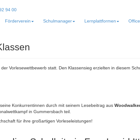
Förderverein
Schulmanager
Lernplattformen
Offic
Klassen
n der Vorlesewettbewerb statt. Den Klassensieg erzielten in diesem Schu
 seine Konkurrentinnen durch mit seinem Lesebeitrag aus
Woodwalkers
onalwettkampf in Gummersbach teil.
schaft für ihre großartigen Vorleseleistungen!