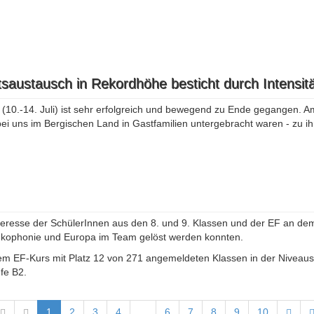
saustausch in Rekordhöhe besticht durch Intensitä
0.-14. Juli) ist sehr erfolgreich und bewegend zu Ende gegangen. Am
ei uns im Bergischen Land in Gastfamilien untergebracht waren - zu i
teresse der SchülerInnen aus den 8. und 9. Klassen und der EF an dem
ankophonie und Europa im Team gelöst werden konnten.
em EF-Kurs mit Platz 12 von 271 angemeldeten Klassen in der Niveaust
fe B2.
1
2
3
4
...
6
7
8
9
10