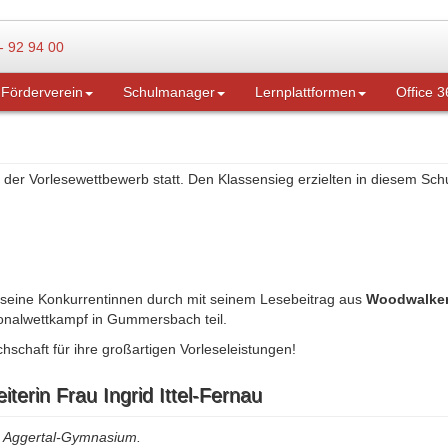
Förderverein
Schulmanager
Lernplattformen
Office 3
n der Vorlesewettbewerb statt. Den Klassensieg erzielten in diesem Schu
 seine Konkurrentinnen durch mit seinem Lesebeitrag aus
Woodwalkers
onalwettkampf in Gummersbach teil.
schaft für ihre großartigen Vorleseleistungen!
terin Frau Ingrid Ittel-Fernau
am Aggertal-Gymnasium.