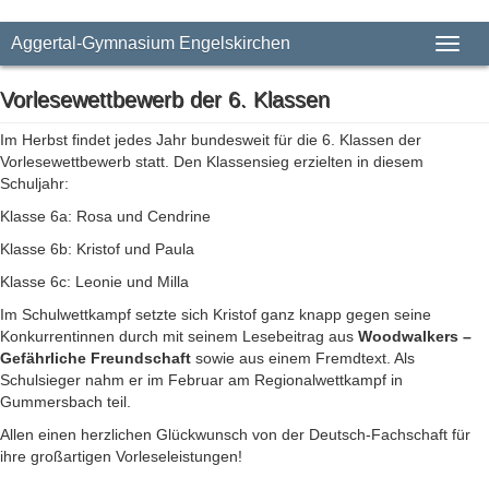
Aggertal-Gymnasium Engelskirchen
Toggl
naviga
Vorlesewettbewerb der 6. Klassen
Im Herbst findet jedes Jahr bundesweit für die 6. Klassen der
Vorlesewettbewerb statt. Den Klassensieg erzielten in diesem
Schuljahr:
Klasse 6a: Rosa und Cendrine
Klasse 6b: Kristof und Paula
Klasse 6c: Leonie und Milla
Im Schulwettkampf setzte sich Kristof ganz knapp gegen seine
Konkurrentinnen durch mit seinem Lesebeitrag aus
Woodwalkers –
Gefährliche Freundschaft
sowie aus einem Fremdtext. Als
Schulsieger nahm er im Februar am Regionalwettkampf in
Gummersbach teil.
Allen einen herzlichen Glückwunsch von der Deutsch-Fachschaft für
ihre großartigen Vorleseleistungen!