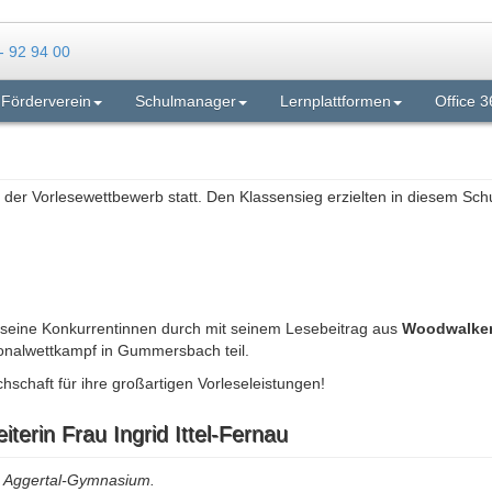
Förderverein
Schulmanager
Lernplattformen
Office 3
n der Vorlesewettbewerb statt. Den Klassensieg erzielten in diesem Schu
 seine Konkurrentinnen durch mit seinem Lesebeitrag aus
Woodwalkers
onalwettkampf in Gummersbach teil.
schaft für ihre großartigen Vorleseleistungen!
terin Frau Ingrid Ittel-Fernau
am Aggertal-Gymnasium.