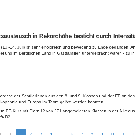
saustausch in Rekordhöhe besticht durch Intensitä
0.-14. Juli) ist sehr erfolgreich und bewegend zu Ende gegangen. Am
ei uns im Bergischen Land in Gastfamilien untergebracht waren - zu i
teresse der SchülerInnen aus den 8. und 9. Klassen und der EF an dem
ankophonie und Europa im Team gelöst werden konnten.
em EF-Kurs mit Platz 12 von 271 angemeldeten Klassen in der Niveaust
fe B2.
1
2
3
4
...
6
7
8
9
10