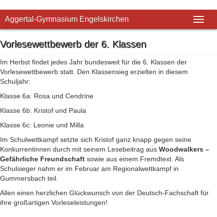
Aggertal-Gymnasium Engelskirchen
Toggl
naviga
Vorlesewettbewerb der 6. Klassen
Im Herbst findet jedes Jahr bundesweit für die 6. Klassen der
Vorlesewettbewerb statt. Den Klassensieg erzielten in diesem
Schuljahr:
Klasse 6a: Rosa und Cendrine
Klasse 6b: Kristof und Paula
Klasse 6c: Leonie und Milla
Im Schulwettkampf setzte sich Kristof ganz knapp gegen seine
Konkurrentinnen durch mit seinem Lesebeitrag aus
Woodwalkers –
Gefährliche Freundschaft
sowie aus einem Fremdtext. Als
Schulsieger nahm er im Februar am Regionalwettkampf in
Gummersbach teil.
Allen einen herzlichen Glückwunsch von der Deutsch-Fachschaft für
ihre großartigen Vorleseleistungen!