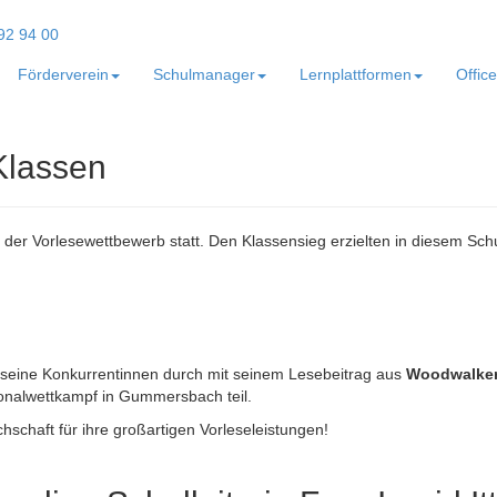
Förderverein
Schulmanager
Lernplattformen
Offic
Klassen
n der Vorlesewettbewerb statt. Den Klassensieg erzielten in diesem Schu
 seine Konkurrentinnen durch mit seinem Lesebeitrag aus
Woodwalkers
onalwettkampf in Gummersbach teil.
schaft für ihre großartigen Vorleseleistungen!