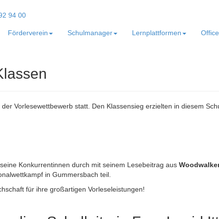
Förderverein
Schulmanager
Lernplattformen
Offic
Klassen
n der Vorlesewettbewerb statt. Den Klassensieg erzielten in diesem Schu
 seine Konkurrentinnen durch mit seinem Lesebeitrag aus
Woodwalkers
onalwettkampf in Gummersbach teil.
schaft für ihre großartigen Vorleseleistungen!