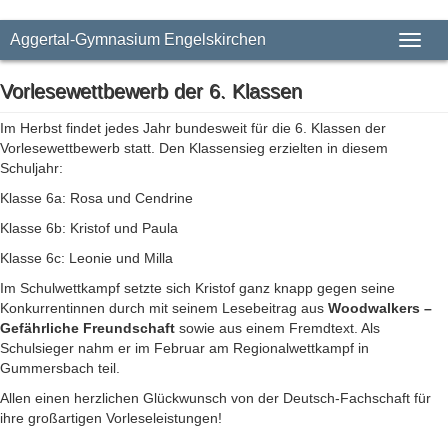
Aggertal-Gymnasium Engelskirchen
Toggl
naviga
Vorlesewettbewerb der 6. Klassen
Im Herbst findet jedes Jahr bundesweit für die 6. Klassen der
Vorlesewettbewerb statt. Den Klassensieg erzielten in diesem
Schuljahr:
Klasse 6a: Rosa und Cendrine
Klasse 6b: Kristof und Paula
Klasse 6c: Leonie und Milla
Im Schulwettkampf setzte sich Kristof ganz knapp gegen seine
Konkurrentinnen durch mit seinem Lesebeitrag aus
Woodwalkers –
Gefährliche Freundschaft
sowie aus einem Fremdtext. Als
Schulsieger nahm er im Februar am Regionalwettkampf in
Gummersbach teil.
Allen einen herzlichen Glückwunsch von der Deutsch-Fachschaft für
ihre großartigen Vorleseleistungen!