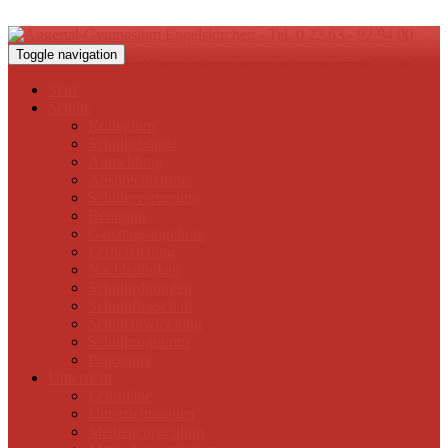
Aggertal-Gymnasium Engelskirchen
Toggle navigation
Start
Schule
Kollegium
Schulgebäude
Anmeldung
Ansprechpartner
Schülervertretung
Beratung
Ganztagsangebote
Lerncoaching
Nachhaltigkeit
Schulordnungen
Schulpflegschaft
Schulentwicklung
Schulprogramm
Panorama
Unterricht
Lehrpläne
Unterrichtszeiten
Mediencurriculum