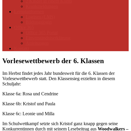
2 Kinder in einem Konto
Krankmeldungen
Lernplattformen
Logineo (LMS)
Bildungslogin
Office 365
Office 365 Portal
Einverständniserklärung
Anleitungen
Kontakt
Vorlesewettbewerb der 6. Klassen
Im Herbst findet jedes Jahr bundesweit für die 6. Klassen der
Vorlesewettbewerb statt. Den Klassensieg erzielten in diesem
Schuljahr:
Klasse 6a: Rosa und Cendrine
Klasse 6b: Kristof und Paula
Klasse 6c: Leonie und Milla
Im Schulwettkampf setzte sich Kristof ganz knapp gegen seine
Konkurrentinnen durch mit seinem Lesebeitrag aus
Woodwalkers –