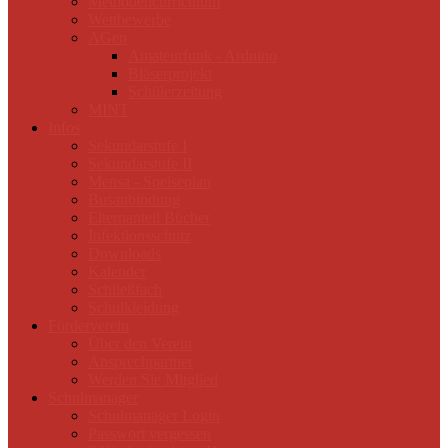
Methodencurriculum
Wettbewerbe
AGen
Amateurfunk - Arduino
Bläserprojekt
Schülerzeitung
MINT
Infos
Sekundarstufe I
Sekundarstufe II
Mensa - Speiseplan
Busanbindung
Elternanteil Bücher
Infektionsschutz
Downloads
Kalender
Schließfach
Schulkleidung
Förderverein
Über den Verein
Ansprechpartner
Werden Sie Mitglied
Schulmanager
Schulmanager Login
Passwort vergessen