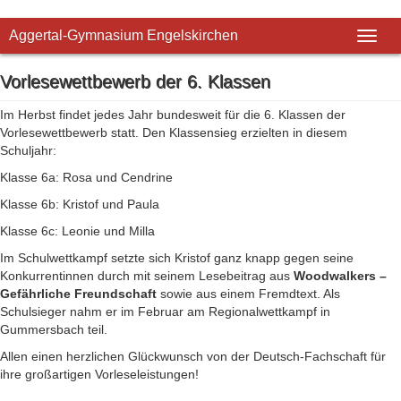
Aggertal-Gymnasium Engelskirchen
Toggl
naviga
Vorlesewettbewerb der 6. Klassen
Im Herbst findet jedes Jahr bundesweit für die 6. Klassen der
Vorlesewettbewerb statt. Den Klassensieg erzielten in diesem
Schuljahr:
Klasse 6a: Rosa und Cendrine
Klasse 6b: Kristof und Paula
Klasse 6c: Leonie und Milla
Im Schulwettkampf setzte sich Kristof ganz knapp gegen seine
Konkurrentinnen durch mit seinem Lesebeitrag aus
Woodwalkers –
Gefährliche Freundschaft
sowie aus einem Fremdtext. Als
Schulsieger nahm er im Februar am Regionalwettkampf in
Gummersbach teil.
Allen einen herzlichen Glückwunsch von der Deutsch-Fachschaft für
ihre großartigen Vorleseleistungen!