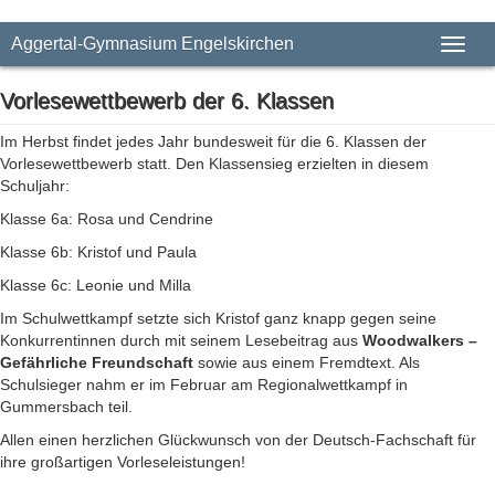
Aggertal-Gymnasium Engelskirchen
Toggl
naviga
Vorlesewettbewerb der 6. Klassen
Im Herbst findet jedes Jahr bundesweit für die 6. Klassen der
Vorlesewettbewerb statt. Den Klassensieg erzielten in diesem
Schuljahr:
Klasse 6a: Rosa und Cendrine
Klasse 6b: Kristof und Paula
Klasse 6c: Leonie und Milla
Im Schulwettkampf setzte sich Kristof ganz knapp gegen seine
Konkurrentinnen durch mit seinem Lesebeitrag aus
Woodwalkers –
Gefährliche Freundschaft
sowie aus einem Fremdtext. Als
Schulsieger nahm er im Februar am Regionalwettkampf in
Gummersbach teil.
Allen einen herzlichen Glückwunsch von der Deutsch-Fachschaft für
ihre großartigen Vorleseleistungen!