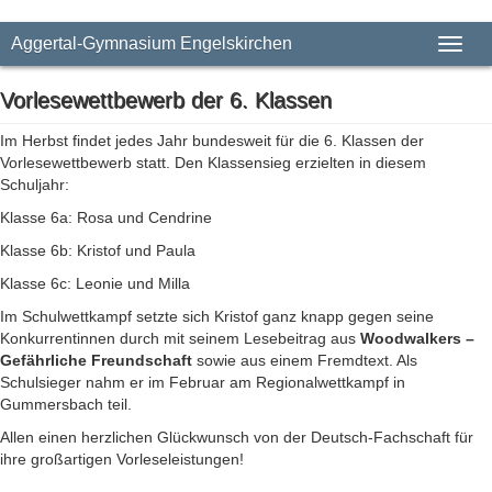
Aggertal-Gymnasium Engelskirchen
Toggl
naviga
Vorlesewettbewerb der 6. Klassen
Im Herbst findet jedes Jahr bundesweit für die 6. Klassen der
Vorlesewettbewerb statt. Den Klassensieg erzielten in diesem
Schuljahr:
Klasse 6a: Rosa und Cendrine
Klasse 6b: Kristof und Paula
Klasse 6c: Leonie und Milla
Im Schulwettkampf setzte sich Kristof ganz knapp gegen seine
Konkurrentinnen durch mit seinem Lesebeitrag aus
Woodwalkers –
Gefährliche Freundschaft
sowie aus einem Fremdtext. Als
Schulsieger nahm er im Februar am Regionalwettkampf in
Gummersbach teil.
Allen einen herzlichen Glückwunsch von der Deutsch-Fachschaft für
ihre großartigen Vorleseleistungen!