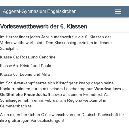
Aggertal-Gymnasium Engelskirchen
Toggl
naviga
Vorlesewettbewerb der 6. Klassen
Im Herbst findet jedes Jahr bundesweit für die 6. Klassen der
Vorlesewettbewerb statt. Den Klassensieg erzielten in diesem
Schuljahr:
Klasse 6a: Rosa und Cendrine
Klasse 6b: Kristof und Paula
Klasse 6c: Leonie und Milla
Im Schulwettkampf setzte sich Kristof ganz knapp gegen seine
Konkurrentinnen durch mit seinem Lesebeitrag aus
Woodwalkers –
Gefährliche Freundschaft
sowie aus einem Fremdtext. Als
Schulsieger nahm er im Februar am Regionalwettkampf in
Gummersbach teil.
Allen einen herzlichen Glückwunsch von der Deutsch-Fachschaft für
ihre großartigen Vorleseleistungen!