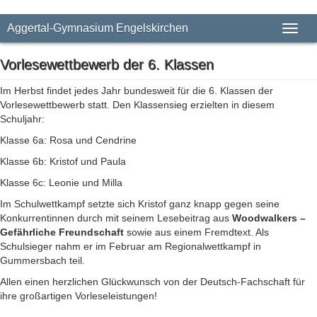
Aggertal-Gymnasium Engelskirchen
Toggl
naviga
Vorlesewettbewerb der 6. Klassen
Im Herbst findet jedes Jahr bundesweit für die 6. Klassen der
Vorlesewettbewerb statt. Den Klassensieg erzielten in diesem
Schuljahr:
Klasse 6a: Rosa und Cendrine
Klasse 6b: Kristof und Paula
Klasse 6c: Leonie und Milla
Im Schulwettkampf setzte sich Kristof ganz knapp gegen seine
Konkurrentinnen durch mit seinem Lesebeitrag aus
Woodwalkers –
Gefährliche Freundschaft
sowie aus einem Fremdtext. Als
Schulsieger nahm er im Februar am Regionalwettkampf in
Gummersbach teil.
Allen einen herzlichen Glückwunsch von der Deutsch-Fachschaft für
ihre großartigen Vorleseleistungen!