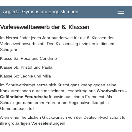
Aggertal-Gymnasium Engelskirchen
Toggl
naviga
Vorlesewettbewerb der 6. Klassen
Im Herbst findet jedes Jahr bundesweit für die 6. Klassen der
Vorlesewettbewerb statt. Den Klassensieg erzielten in diesem
Schuljahr:
Klasse 6a: Rosa und Cendrine
Klasse 6b: Kristof und Paula
Klasse 6c: Leonie und Milla
Im Schulwettkampf setzte sich Kristof ganz knapp gegen seine
Konkurrentinnen durch mit seinem Lesebeitrag aus
Woodwalkers –
Gefährliche Freundschaft
sowie aus einem Fremdtext. Als
Schulsieger nahm er im Februar am Regionalwettkampf in
Gummersbach teil.
Allen einen herzlichen Glückwunsch von der Deutsch-Fachschaft für
ihre großartigen Vorleseleistungen!