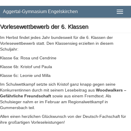
Aggertal-Gymnasium Engelskirchen
Toggl
naviga
Vorlesewettbewerb der 6. Klassen
Im Herbst findet jedes Jahr bundesweit für die 6. Klassen der
Vorlesewettbewerb statt. Den Klassensieg erzielten in diesem
Schuljahr:
Klasse 6a: Rosa und Cendrine
Klasse 6b: Kristof und Paula
Klasse 6c: Leonie und Milla
Im Schulwettkampf setzte sich Kristof ganz knapp gegen seine
Konkurrentinnen durch mit seinem Lesebeitrag aus
Woodwalkers –
Gefährliche Freundschaft
sowie aus einem Fremdtext. Als
Schulsieger nahm er im Februar am Regionalwettkampf in
Gummersbach teil.
Allen einen herzlichen Glückwunsch von der Deutsch-Fachschaft für
ihre großartigen Vorleseleistungen!