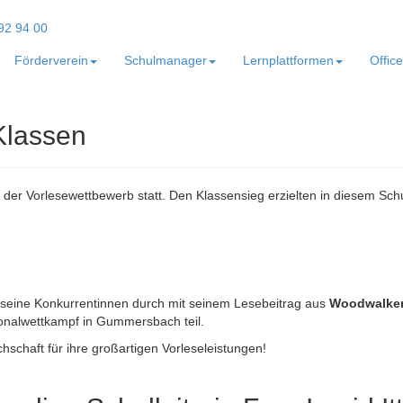
Förderverein
Schulmanager
Lernplattformen
Offic
Klassen
n der Vorlesewettbewerb statt. Den Klassensieg erzielten in diesem Schu
 seine Konkurrentinnen durch mit seinem Lesebeitrag aus
Woodwalkers
onalwettkampf in Gummersbach teil.
schaft für ihre großartigen Vorleseleistungen!