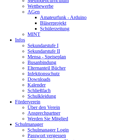
Methodencurriculum
Wettbewerbe
AGen
Amateurfunk - Arduino
Bläserprojekt
Schülerzeitung
MINT
Infos
Sekundarstufe I
Sekundarstufe II
Mensa - Speiseplan
Busanbindung
Elternanteil Bücher
Infektionsschutz
Downloads
Kalender
Schließfach
Schulkleidung
Förderverein
Über den Verein
Ansprechpartner
Werden Sie Mitglied
Schulmanager
Schulmanager Login
Passwort vergessen