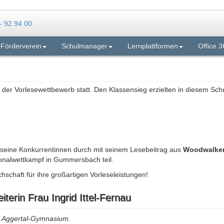
Förderverein
Schulmanager
Lernplattformen
Office 3
n der Vorlesewettbewerb statt. Den Klassensieg erzielten in diesem Schu
 seine Konkurrentinnen durch mit seinem Lesebeitrag aus
Woodwalkers
onalwettkampf in Gummersbach teil.
schaft für ihre großartigen Vorleseleistungen!
terin Frau Ingrid Ittel-Fernau
am Aggertal-Gymnasium.