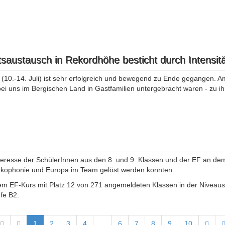
saustausch in Rekordhöhe besticht durch Intensitä
0.-14. Juli) ist sehr erfolgreich und bewegend zu Ende gegangen. Am
ei uns im Bergischen Land in Gastfamilien untergebracht waren - zu i
teresse der SchülerInnen aus den 8. und 9. Klassen und der EF an dem
ankophonie und Europa im Team gelöst werden konnten.
em EF-Kurs mit Platz 12 von 271 angemeldeten Klassen in der Niveaust
fe B2.
1
2
3
4
...
6
7
8
9
10