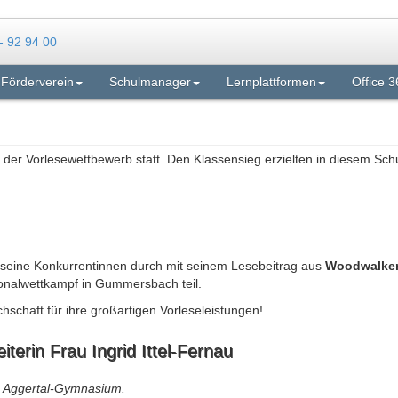
Förderverein
Schulmanager
Lernplattformen
Office 3
n der Vorlesewettbewerb statt. Den Klassensieg erzielten in diesem Schu
 seine Konkurrentinnen durch mit seinem Lesebeitrag aus
Woodwalkers
onalwettkampf in Gummersbach teil.
schaft für ihre großartigen Vorleseleistungen!
terin Frau Ingrid Ittel-Fernau
am Aggertal-Gymnasium.