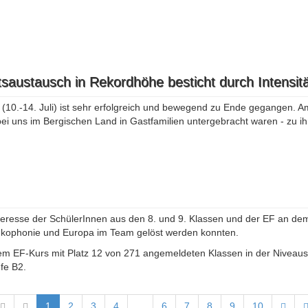
saustausch in Rekordhöhe besticht durch Intensitä
0.-14. Juli) ist sehr erfolgreich und bewegend zu Ende gegangen. Am
ei uns im Bergischen Land in Gastfamilien untergebracht waren - zu i
teresse der SchülerInnen aus den 8. und 9. Klassen und der EF an dem
ankophonie und Europa im Team gelöst werden konnten.
em EF-Kurs mit Platz 12 von 271 angemeldeten Klassen in der Niveaust
fe B2.
1
2
3
4
...
6
7
8
9
10