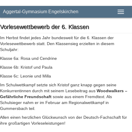
Aggertal-Gymnasium Engelskirchen
Toggl
naviga
Vorlesewettbewerb der 6. Klassen
Im Herbst findet jedes Jahr bundesweit für die 6. Klassen der
Vorlesewettbewerb statt. Den Klassensieg erzielten in diesem
Schuljahr:
Klasse 6a: Rosa und Cendrine
Klasse 6b: Kristof und Paula
Klasse 6c: Leonie und Milla
Im Schulwettkampf setzte sich Kristof ganz knapp gegen seine
Konkurrentinnen durch mit seinem Lesebeitrag aus
Woodwalkers –
Gefährliche Freundschaft
sowie aus einem Fremdtext. Als
Schulsieger nahm er im Februar am Regionalwettkampf in
Gummersbach teil.
Allen einen herzlichen Glückwunsch von der Deutsch-Fachschaft für
ihre großartigen Vorleseleistungen!