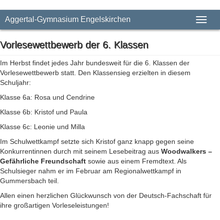
Aggertal-Gymnasium Engelskirchen
Toggl
naviga
Vorlesewettbewerb der 6. Klassen
Im Herbst findet jedes Jahr bundesweit für die 6. Klassen der
Vorlesewettbewerb statt. Den Klassensieg erzielten in diesem
Schuljahr:
Klasse 6a: Rosa und Cendrine
Klasse 6b: Kristof und Paula
Klasse 6c: Leonie und Milla
Im Schulwettkampf setzte sich Kristof ganz knapp gegen seine
Konkurrentinnen durch mit seinem Lesebeitrag aus
Woodwalkers –
Gefährliche Freundschaft
sowie aus einem Fremdtext. Als
Schulsieger nahm er im Februar am Regionalwettkampf in
Gummersbach teil.
Allen einen herzlichen Glückwunsch von der Deutsch-Fachschaft für
ihre großartigen Vorleseleistungen!