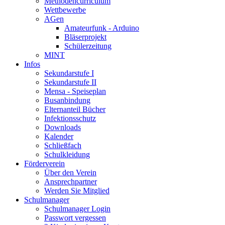
Methodencurriculum
Wettbewerbe
AGen
Amateurfunk - Arduino
Bläserprojekt
Schülerzeitung
MINT
Infos
Sekundarstufe I
Sekundarstufe II
Mensa - Speiseplan
Busanbindung
Elternanteil Bücher
Infektionsschutz
Downloads
Kalender
Schließfach
Schulkleidung
Förderverein
Über den Verein
Ansprechpartner
Werden Sie Mitglied
Schulmanager
Schulmanager Login
Passwort vergessen