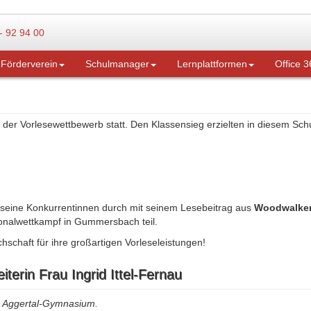
Förderverein
Schulmanager
Lernplattformen
Office 3
n der Vorlesewettbewerb statt. Den Klassensieg erzielten in diesem Schu
 seine Konkurrentinnen durch mit seinem Lesebeitrag aus
Woodwalkers
onalwettkampf in Gummersbach teil.
schaft für ihre großartigen Vorleseleistungen!
terin Frau Ingrid Ittel-Fernau
am Aggertal-Gymnasium.