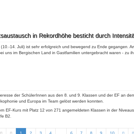
saustausch in Rekordhöhe besticht durch Intensitä
0.-14. Juli) ist sehr erfolgreich und bewegend zu Ende gegangen. Am
ei uns im Bergischen Land in Gastfamilien untergebracht waren - zu i
teresse der SchülerInnen aus den 8. und 9. Klassen und der EF an dem
ankophonie und Europa im Team gelöst werden konnten.
em EF-Kurs mit Platz 12 von 271 angemeldeten Klassen in der Niveaust
fe B2.
1
2
3
4
...
6
7
8
9
10