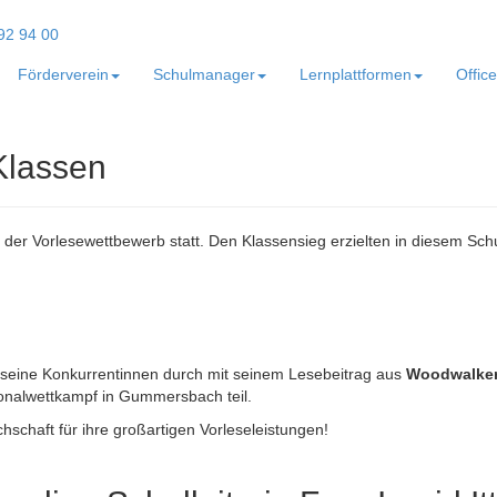
Förderverein
Schulmanager
Lernplattformen
Offic
Klassen
n der Vorlesewettbewerb statt. Den Klassensieg erzielten in diesem Schu
 seine Konkurrentinnen durch mit seinem Lesebeitrag aus
Woodwalkers
onalwettkampf in Gummersbach teil.
schaft für ihre großartigen Vorleseleistungen!