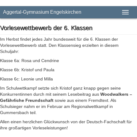
Aggertal-Gymnasium Engelskirchen
Toggl
naviga
Vorlesewettbewerb der 6. Klassen
Im Herbst findet jedes Jahr bundesweit für die 6. Klassen der
Vorlesewettbewerb statt. Den Klassensieg erzielten in diesem
Schuljahr:
Klasse 6a: Rosa und Cendrine
Klasse 6b: Kristof und Paula
Klasse 6c: Leonie und Milla
Im Schulwettkampf setzte sich Kristof ganz knapp gegen seine
Konkurrentinnen durch mit seinem Lesebeitrag aus
Woodwalkers –
Gefährliche Freundschaft
sowie aus einem Fremdtext. Als
Schulsieger nahm er im Februar am Regionalwettkampf in
Gummersbach teil.
Allen einen herzlichen Glückwunsch von der Deutsch-Fachschaft für
ihre großartigen Vorleseleistungen!